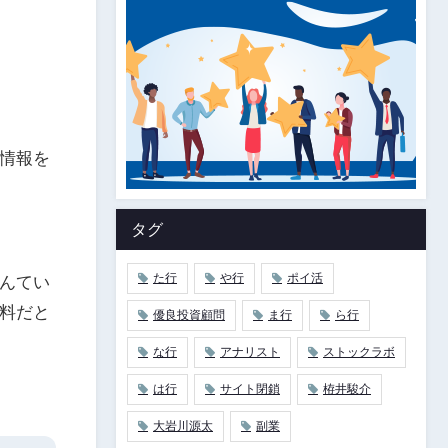
情報を
タグ
た行
や行
ポイ活
んてい
料だと
優良投資顧問
ま行
ら行
な行
アナリスト
ストックラボ
は行
サイト閉鎖
栫井駿介
大岩川源太
副業