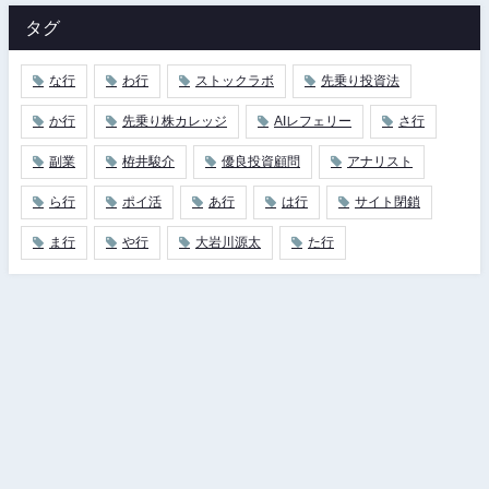
タグ
な行
わ行
ストックラボ
先乗り投資法
か行
先乗り株カレッジ
AIレフェリー
さ行
副業
栫井駿介
優良投資顧問
アナリスト
ら行
ポイ活
あ行
は行
サイト閉鎖
ま行
や行
大岩川源太
た行