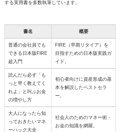
する実用書を多数執筆しています。
書名
概要
普通の会社員でも
FIRE（早期リタイア）を
できる日本版FIRE
目指すための日本版実践ガ
超入門
イド。
読んだら必ず「も
初心者向けに資産形成の基
っと早く教えてく
本を解説したベストセラ
れよ」と叫ぶお金
ー。
の増やし方
大人になったら知
社会人のためのマネー術・
っておきたいマネ
お金の知識を網羅。
ーハック大全