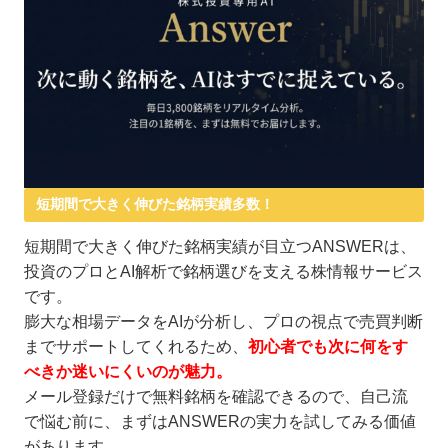
短期間で大きく伸びた銘柄実績多数！
短期間で大きく伸びた銘柄実績が目立つANSWERは、
投資のプロとAI解析で銘柄選びを支える株情報サービス
です。
膨大な相場データをAIが分析し、プロの視点で売買判断
までサポートしてくれるため、
初心者でも次に何をす
べきか迷いにくいのが魅力。
メール登録だけで無料銘柄を確認できるので、自己流
で悩む前に、まずはANSWERの実力を試してみる価値
があります。