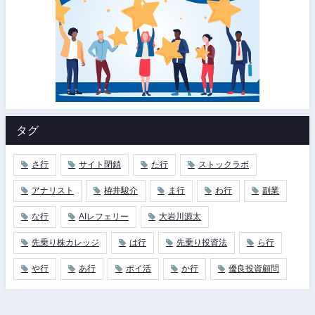
タグ
さ行
サイト閉鎖
た行
ストックラボ
アナリスト
栫井駿介
ま行
わ行
副業
な行
AIレフェリー
大岩川源太
先乗り株カレッジ
は行
先乗り投資法
ら行
や行
あ行
ポイ活
か行
優良投資顧問