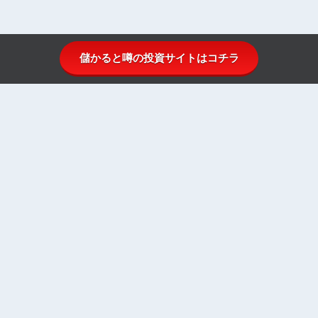
儲かると噂の投資サイトはコチラ
投資顧問比較.comとは
投資顧問ランキング
投資顧問一覧
投資顧問初心者ガイド
株式投資のはじめ方
お問い合わせ
運営者情報
プライバシーポリシー