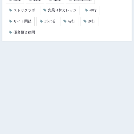
ストックラボ
先乗り株カレッジ
や行
サイト閉鎖
ポイ活
ら行
さ行
優良投資顧問