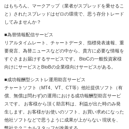
はもちろん、マークアップ（業者がスプレッドを乗せるこ
と）されたスプレッドはゼロの環境で、思う存分トレード
してみませんか？
■為替情報配信サービス
リアルタイムレート、チャートデータ、指標発表速報、重
要発言、為替ニュースなどの中から、貴方に必要な情報を
すぐさまお届けするサービスです。 BtoCの一般投資家様
向けにサービスとBtoBの企業様向けサービスがある。
■成功報酬型シストレ運用助言サービス
チャートソフト（MT4、VT、CT等）他社提供ソフト（有
償、無償は問わず)の運用における成功報酬型助言サービ
スです。 お客様から頂く助言料は、利益が出た時のみ発
生します。お客様がお使いのソフト、お買い求めになった
他社ソフトなどで思うように成果が上がらない 現状を、
弊社テクニカルスタッフが改善する。