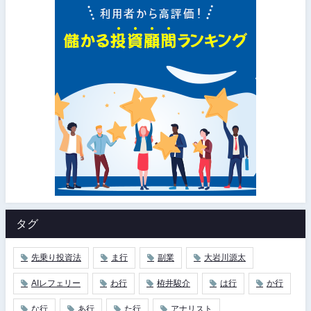
タグ
先乗り投資法
ま行
副業
大岩川源太
AIレフェリー
わ行
栫井駿介
は行
か行
な行
あ行
た行
アナリスト