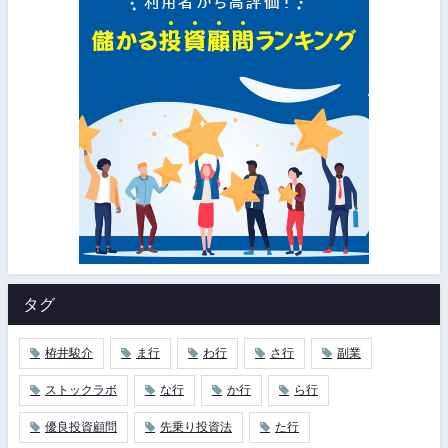
タグ
栫井駿介
ま行
わ行
さ行
副業
ストックラボ
な行
か行
ら行
優良投資顧問
先乗り投資法
た行