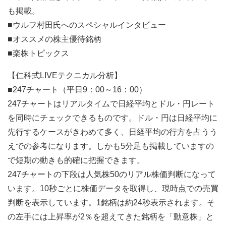
も掲載。
■ウルフ村田氏へのスペシャルインタビュー
■オススメの株主優待銘柄
■楽株トピックス
【仁科式LIVEテクニカル分析】
■247チャート（平日9：00～16：00）
247チャートはリアルタイムで日経平均とドル・円レート
を同時にチェックできるものです。ドル・円は日経平均に
先行するケースがきわめて多く、日経平均の行方を占うう
えでの参考になります。しかも5分足も掲載していますの
で短期の動きも的確に把握できます。
247チャートの下段は人気株50のリアル株価判断になって
います。10秒ごとに株価データを取得し、現時点での売買
判断を表示しています。1銘柄は約24秒表示されます。そ
の左手には上昇率が2％を超えてきた銘柄を「動意株」と