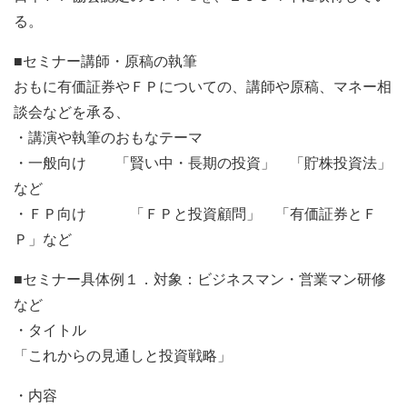
る。
■セミナー講師・原稿の執筆
おもに有価証券やＦＰについての、講師や原稿、マネー相
談会などを承る、
・講演や執筆のおもなテーマ
・一般向け 「賢い中・長期の投資」 「貯株投資法」
など
・ＦＰ向け 「ＦＰと投資顧問」 「有価証券とＦ
Ｐ」など
■セミナー具体例１．対象：ビジネスマン・営業マン研修
など
・タイトル
「これからの見通しと投資戦略」
・内容