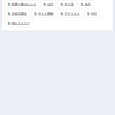
先乗り株カレッジ
は行
ポイ活
あ行
大岩川源太
サイト閉鎖
アナリスト
や行
AIレフェリー