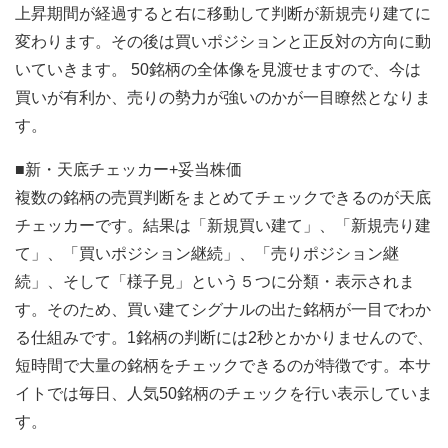
上昇期間が経過すると右に移動して判断が新規売り建てに
変わります。その後は買いポジションと正反対の方向に動
いていきます。 50銘柄の全体像を見渡せますので、今は
買いが有利か、売りの勢力が強いのかが一目瞭然となりま
す。
■新・天底チェッカー+妥当株価
複数の銘柄の売買判断をまとめてチェックできるのが天底
チェッカーです。結果は「新規買い建て」、「新規売り建
て」、「買いポジション継続」、「売りポジション継
続」、そして「様子見」という５つに分類・表示されま
す。そのため、買い建てシグナルの出た銘柄が一目でわか
る仕組みです。1銘柄の判断には2秒とかかりませんので、
短時間で大量の銘柄をチェックできるのが特徴です。本サ
イトでは毎日、人気50銘柄のチェックを行い表示していま
す。