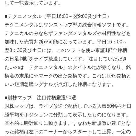
して一覧表示しています。
■テクニメンタル（平日16:00～翌9:00及び土日）
テクニメンタルはワンストップ型の総合情報ソフトです。
テクニカルのみならずファンダメンタルズや材料性なども
加味した売買判断が可能になっています。平日16：00～
翌8：30及び土日には、このソフトを使い東証1部全銘柄
の日足判断をライブ放送しています。 注目していただき
たいのは「テクニメンタル」のタイトル地が赤くなり、銘
柄名の末尾に☆マークの出た銘柄です。これはLet's銘柄と
いい短期急騰シグナルが点灯した銘柄になります。
■財株マップ 注目銘柄厳選50選
財株マップは、ライブ放送で配信している人気50銘柄と日
経平均をポジションに分類して表示したものになります。
基本的に時計回りに動きます。すなわち新規買い建てとな
った銘柄は左下のコーナーからスタートして上昇、一定の