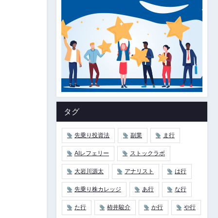
タグ
先乗り投資法
副業
ま行
AIレフェリー
ストックラボ
大岩川源太
アナリスト
は行
先乗り株カレッジ
あ行
な行
た行
栫井駿介
か行
や行