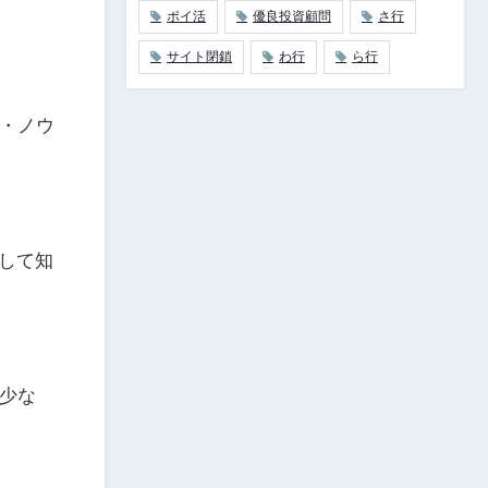
ポイ活
優良投資顧問
さ行
サイト閉鎖
わ行
ら行
・ノウ
として知
少な