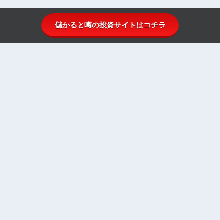
儲かると噂の投資サイトはコチラ
投資顧問比較.comとは
投資顧問ランキング
投資顧問一覧
投資顧問初心者ガイド
株式投資のはじめ方
お問い合わせ
運営者情報
プライバシーポリシー
金融庁公式HP