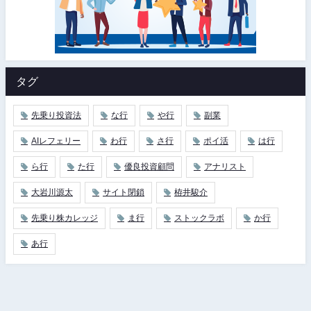
タグ
先乗り投資法
な行
や行
副業
AIレフェリー
わ行
さ行
ポイ活
は行
ら行
た行
優良投資顧問
アナリスト
大岩川源太
サイト閉鎖
栫井駿介
先乗り株カレッジ
ま行
ストックラボ
か行
あ行