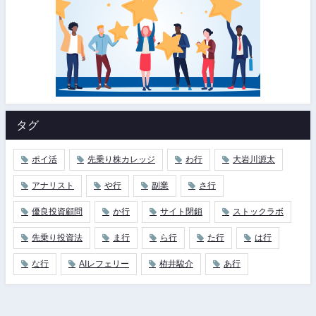
タグ
ポイ活
先乗り株カレッジ
わ行
大岩川源太
アナリスト
や行
副業
さ行
優良投資顧問
か行
サイト閉鎖
ストックラボ
先乗り投資法
ま行
ら行
た行
は行
な行
AIレフェリー
栫井駿介
あ行