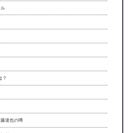
ール
は？
後藤達也の噂