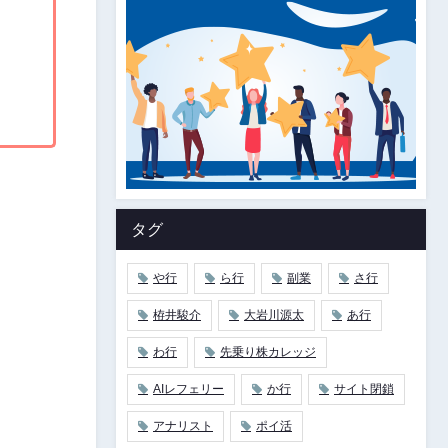
タグ
や行
ら行
副業
さ行
栫井駿介
大岩川源太
あ行
わ行
先乗り株カレッジ
AIレフェリー
か行
サイト閉鎖
アナリスト
ポイ活