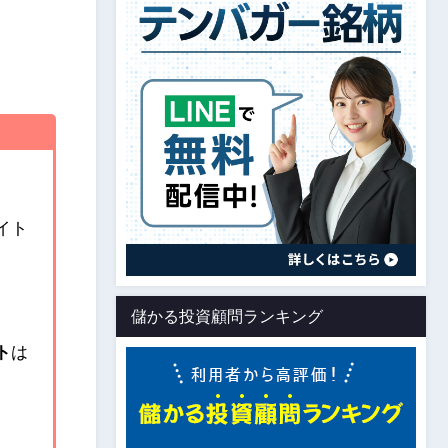
イト
儲かる投資顧問ランキング
ト
は