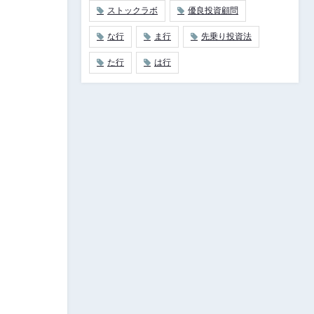
ストックラボ
優良投資顧問
な行
ま行
先乗り投資法
た行
は行