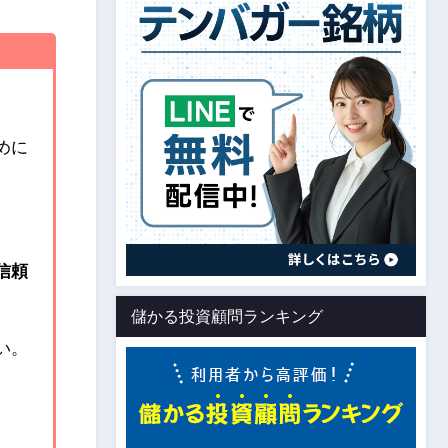
めに
信頼
儲かる投資顧問ランキング
い。