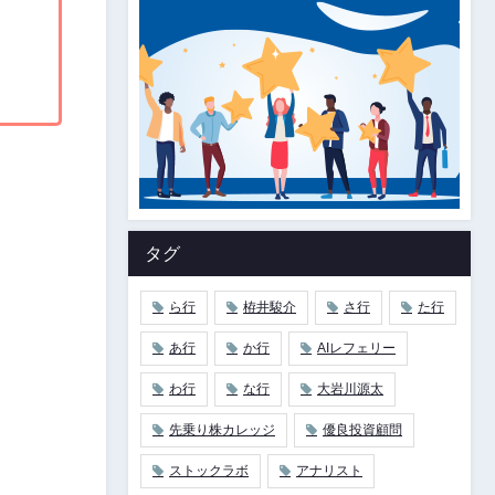
タグ
ら行
栫井駿介
さ行
た行
あ行
か行
AIレフェリー
わ行
な行
大岩川源太
先乗り株カレッジ
優良投資顧問
ストックラボ
アナリスト