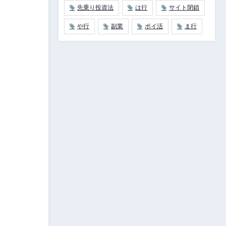
先乗り投資法
は行
サイト閉鎖
や行
副業
ポイ活
ま行