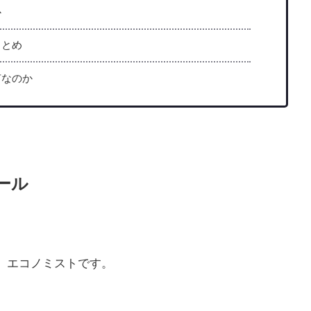
か
まとめ
何なのか
ィール
、エコノミストです。