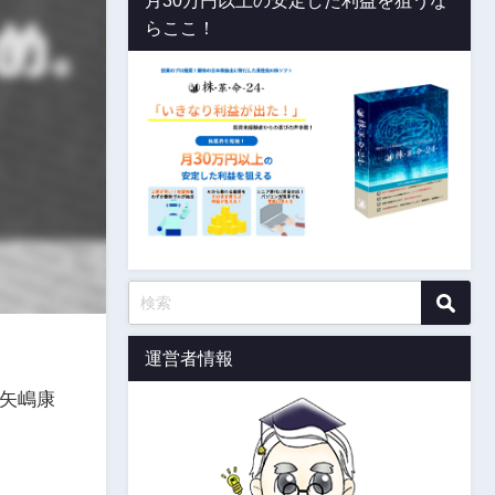
月30万円以上の安定した利益を狙うな
らここ！
運営者情報
矢嶋康