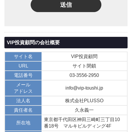
送信
VIP投資顧問の会社概要
サイト名
VIP投資顧問
URL
サイト閉鎖
電話番号
03-3556-2950
メール
info@vip-toushi.jp
アドレス
法人名
株式会社PLUSSO
責任者名
久永義一
東京都千代田区神田三崎町三丁目10
所在地
番18号 マルキビルディング4F