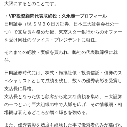
大限にするとのことです。
・VIP投資顧問代表取締役：久永義一プロフィール
日興証券（現:ＳＭＢＣ日興証券、日本三大証券会社の一
つ）で支店長を務めた後、東京スター銀行からのオファー
を受け同社のヴァイス・プレジデントに就任。
それまでの経験・実績を買われ、弊社の代表取締役に就
任。
日興証券時代には、株式・転換社債・投資信託・債券のス
ペシャリストとして成績を残し、数々の優秀表彰を受賞し
支店長に昇格。
支店長となった後も顧客から絶大な信頼を集め、三大証券
の一つという巨大組織の中で人脈を広げ、その情報網・相
場観は衰えるどころか増々輝きを強める。
また、優秀表彰を幾度も経験した事で優秀者のみが選ばれ