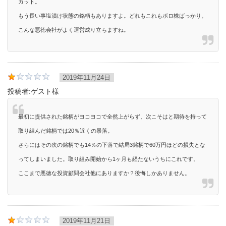
カット。
もう長い事塩漬け状態の銘柄もありますよ。どれもこれもボロ株ばっかり。
こんな悪徳会社がよく運営成り立ちますね。
2019年11月24日
投稿者:
ゲスト様
最初に提供された銘柄がヨコヨコで全然上がらず、次こそはと期待を持って
取り組んだ銘柄では20％近くの暴落。
さらにはその次の銘柄でも14％の下落で結局3銘柄で60万円ほどの損失とな
ってしまいました。取り組み開始から1ヶ月も経たないうちにこれです。
ここまで悪徳な投資顧問会社他にありますか？後悔しかありません。
2019年11月21日