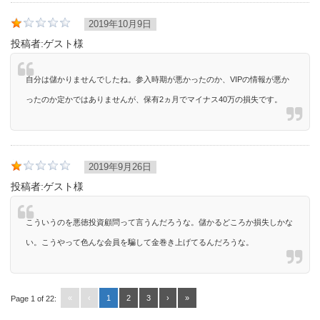
2019年10月9日
投稿者:
ゲスト様
自分は儲かりませんでしたね。参入時期が悪かったのか、VIPの情報が悪か
ったのか定かではありませんが、保有2ヵ月でマイナス40万の損失です。
2019年9月26日
投稿者:
ゲスト様
こういうのを悪徳投資顧問って言うんだろうな。儲かるどころか損失しかな
い。こうやって色んな会員を騙して金巻き上げてるんだろうな。
«
‹
1
2
3
›
»
Page 1 of 22: