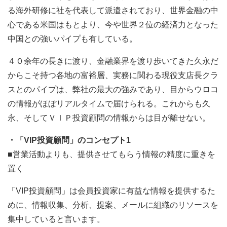
る海外研修に社を代表して派遣されており、世界金融の中
心である米国はもとより、今や世界２位の経済力となった
中国との強いパイプも有している。
４０余年の長きに渡り、金融業界を渡り歩いてきた久永だ
からこそ持つ各地の富裕層、実務に関わる現役支店長クラ
スとのパイプは、弊社の最大の強みであり、目からウロコ
の情報がほぼリアルタイムで届けられる。これからも久
永、そしてＶＩＰ投資顧問の情報からは目が離せない。
・「VIP投資顧問」のコンセプト1
■営業活動よりも、提供させてもらう情報の精度に重きを
置く
「VIP投資顧問」は会員投資家に有益な情報を提供するた
めに、情報収集、分析、提案、メールに組織のリソースを
集中していると言います。