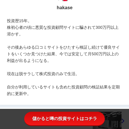
hakase
投資歴15年。
株初心者の頃に悪質な投資顧問サイトに騙されて300万円以上
溶かす。
その後あらゆる口コミサイトをひたすら検証し続けて優良サイ
トをいくつか見つけた結果、今では安定して月500万円以上の
利益が出るようになる。
現在は脱サラして株式投資のみで生活。
自分が利用しているサイトも含めた投資顧問の検証結果を定期
的に更新中。
儲かると噂の投資サイトはコチラ
株情報サイト ファクター（Factor）