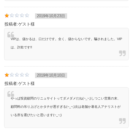
2019年10月23日
投稿者:
ゲスト様
VIPは、儲かるは、口だけです。全く、儲からないです。騙されました。VIP
は、詐欺です!!
2019年10月10日
投稿者:
ゲスト様
やっぱ投資顧問のリニュサイトってダメダメだね(~_~;)しつこい営業の末、
顧問料の吊り上げとかタチが悪すぎる(~_~;)次は老舗か著名人アナリストが
いる所を選びたいと思います(~_~;)