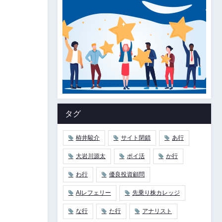
タグ
栫井駿介
サイト閉鎖
あ行
大岩川源太
ポイ活
か行
わ行
優良投資顧問
AIレフェリー
先乗り株カレッジ
な行
た行
アナリスト