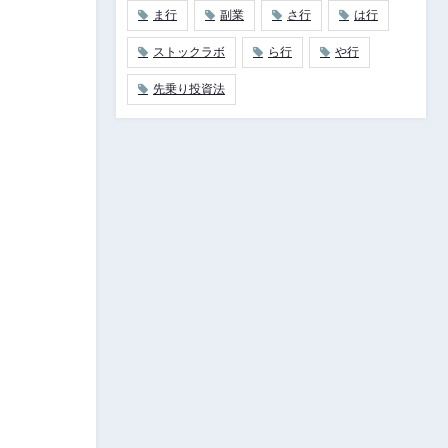
ま行
副業
さ行
は行
ストックラボ
ら行
や行
先乗り投資法