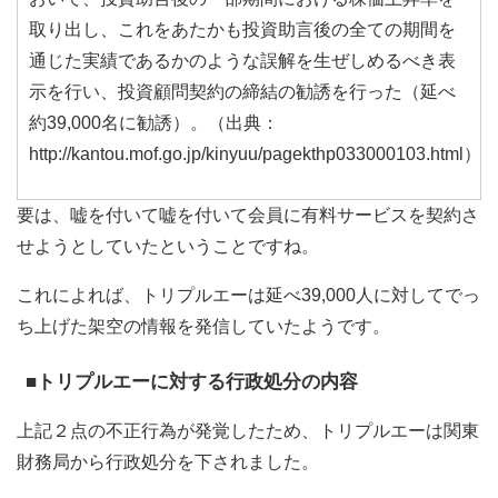
取り出し、これをあたかも投資助言後の全ての期間を
通じた実績であるかのような誤解を生ぜしめるべき表
示を行い、投資顧問契約の締結の勧誘を行った（延べ
約39,000名に勧誘）。
（出典：
http://kantou.mof.go.jp/kinyuu/pagekthp033000103.html）
要は、嘘を付いて嘘を付いて会員に有料サービスを契約さ
せようとしていたということですね。
これによれば、トリプルエーは延べ39,000人に対してでっ
ち上げた架空の情報を発信していたようです。
■トリプルエーに対する行政処分の内容
上記２点の不正行為が発覚したため、トリプルエーは関東
財務局から行政処分を下されました。