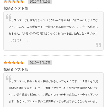
2019年4月19日
投稿者:
ゲスト様
トリプルエーが行政処分とかヤバくないか？悪質会社に嵌められたか？でな
いと、こんなこんな優良サイトが指摘されるはずがない。。。今でも信じら
れません。4カ月で1000万円到達させてくれたのは後にも先にもトリプルエ
ーだけだよ。。。
2019年4月17日
投稿者:
ゲスト様
トリプルエーは料金・対応・利幅どれをとっても★５です！！！様々な投資
顧問を利用してきましたが、一番使いやすかった！強引な悪質勧誘もないで
すし、保有銘柄を相談しても、理にかなった分析で真摯に向き合って下さい
ます！もうトリプルエー以外の顧問サイトじゃ満足できなくなっちゃいまし