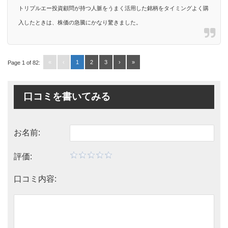
トリプルエー投資顧問が持つ人脈をうまく活用した銘柄をタイミングよく購
入したときは、株価の急騰にかなり驚きました。
«
‹
1
2
3
›
»
Page 1 of 82:
口コミを書いてみる
お名前:
評価:
口コミ内容: