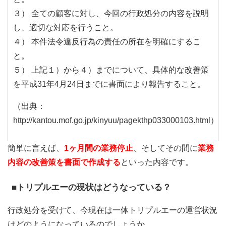
３） 全ての顧客に対し、今回の行政処分の内容を説明
し、適切な対応を行うこと。
４） 本件法令違反行為の責任の所在を明確にするこ
と。
５） 上記１）から４）までについて、具体的な改善策
を平成31年4月24日までに書面により報告すること。
（出典：
http://kantou.mof.go.jp/kinyuu/pagekthp033000103.html）
簡単に言えば、
1ヶ月間の業務停止
、そしてその間に
業務
内容の改善策を書面で作成する
といった内容です。
■トリプルエーの現状はどうなっている？
行政処分を受けて、今現在は一体トリプルエーの運営状況
はどのようになっているのでしょうか。