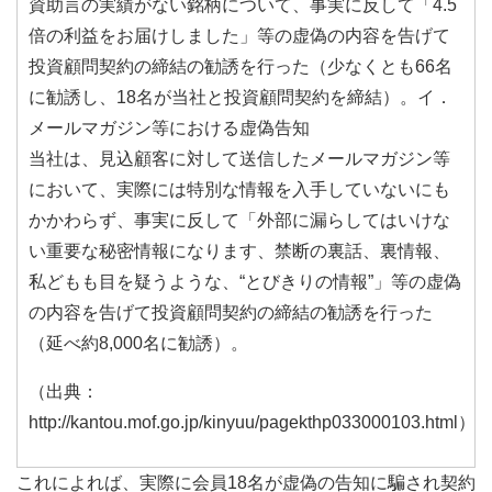
資助言の実績がない銘柄について、事実に反して「4.5
倍の利益をお届けしました」等の虚偽の内容を告げて
投資顧問契約の締結の勧誘を行った（少なくとも66名
に勧誘し、18名が当社と投資顧問契約を締結）。イ．
メールマガジン等における虚偽告知
当社は、見込顧客に対して送信したメールマガジン等
において、実際には特別な情報を入手していないにも
かかわらず、事実に反して「外部に漏らしてはいけな
い重要な秘密情報になります、禁断の裏話、裏情報、
私どもも目を疑うような、“とびきりの情報”」等の虚偽
の内容を告げて投資顧問契約の締結の勧誘を行った
（延べ約8,000名に勧誘）。
（出典：
http://kantou.mof.go.jp/kinyuu/pagekthp033000103.html）
これによれば、実際に会員18名が虚偽の告知に騙され契約