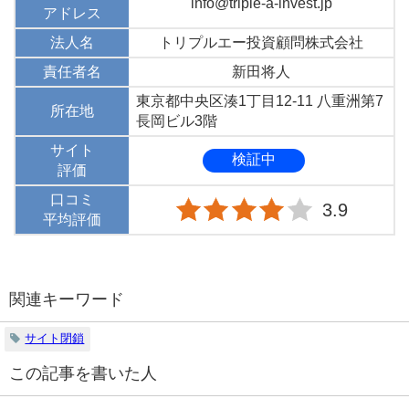
info@triple-a-invest.jp
アドレス
法人名
トリプルエー投資顧問株式会社
責任者名
新田将人
東京都中央区湊1丁目12-11 八重洲第7
所在地
長岡ビル3階
サイト
検証中
評価
口コミ
3.9
平均評価
関連キーワード
サイト閉鎖
この記事を書いた人