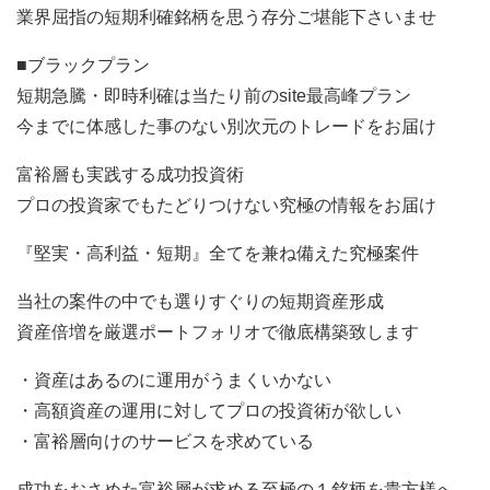
業界屈指の短期利確銘柄を思う存分ご堪能下さいませ
■ブラックプラン
短期急騰・即時利確は当たり前のsite最高峰プラン
今までに体感した事のない別次元のトレードをお届け
富裕層も実践する成功投資術
プロの投資家でもたどりつけない究極の情報をお届け
『堅実・高利益・短期』全てを兼ね備えた究極案件
当社の案件の中でも選りすぐりの短期資産形成
資産倍増を厳選ポートフォリオで徹底構築致します
・資産はあるのに運用がうまくいかない
・高額資産の運用に対してプロの投資術が欲しい
・富裕層向けのサービスを求めている
成功をおさめた富裕層が求める至極の１銘柄を貴方様へ