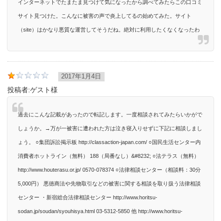
インターネットでたまたま見つけて気になったから調べてみたらこの口コミ
サイト見つけた。こんなに被害の声で炎上してるの始めてみた。サイト
（site）はかなり悪質な運営してそうだね。絶対に利用したくなくなったわ
2017年1月4日
投稿者:
ゲスト様
過去にこんな記載があったので転記します。一度相談されてみたらいかがで
しょうか。→万が一被害に遭われた方は泣き寝入りせずに下記に相談しまし
ょう。 ○集団訴訟掲示板 http://classaction-japan.com/ ○国民生活センター内
消費者ホットライン（無料） 188（局番なし）&#8232; ○法テラス（無料）
http://www.houterasu.or.jp/ 0570-078374 ○法律相談センター（相談料：30分
5,000円） 悪徳商法や先物取引などの被害に関する相談を取り扱う法律相談
センター ・新宿総合法律相談センター http://www.horitsu-
sodan.jp/soudan/syouhisya.html 03-5312-5850 他 http://www.horitsu-