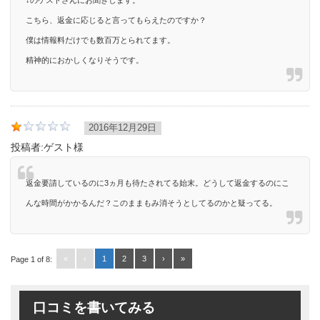
↓のゲストさんにお聞きします。
こちら、返金に応じると言ってもらえたのですか？
僕は情報料だけでも数百万とられてます。
精神的におかしくなりそうです。
2016年12月29日
投稿者:
ゲスト様
返金要請しているのに3ヵ月も待たされてる始末。どうして返金するのにこ
んな時間がかかるんだ？このままもみ消そうとしてるのかと疑ってる。
«
‹
1
2
3
›
»
Page 1 of 8:
口コミを書いてみる