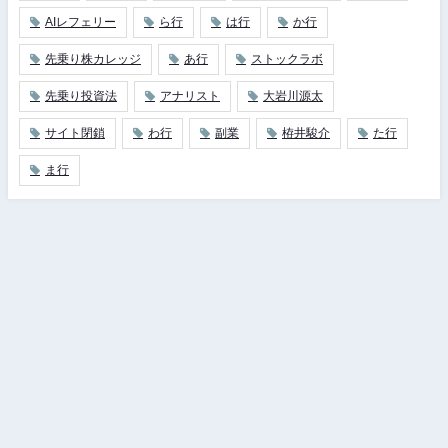
AIレフェリー
ら行
は行
か行
先乗り株カレッジ
あ行
ストックラボ
先乗り投資法
アナリスト
大岩川源太
サイト閉鎖
わ行
副業
栫井駿介
た行
ま行