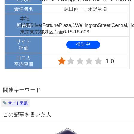
責任者名
武田伸一、永野竜樹
本社
所在地
13/F,SilverFortunePlaza,1WellingtonStreet,Central,
東京東京都港区白金6-15-16-603
サイト
検証中
評価
口コミ
1.0
平均評価
関連キーワード
サイト閉鎖
この記事を書いた人