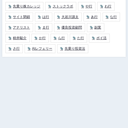
先乗り株カレッジ
ストックラボ
や行
わ行
サイト閉鎖
は行
大岩川源太
あ行
な行
アナリスト
ま行
優良投資顧問
副業
栫井駿介
か行
ら行
た行
ポイ活
さ行
AIレフェリー
先乗り投資法