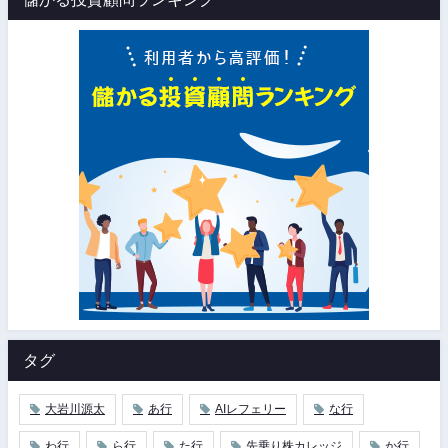
タグ
大岩川源太
あ行
AIレフェリー
な行
わ行
ら行
た行
先乗り株カレッジ
か行