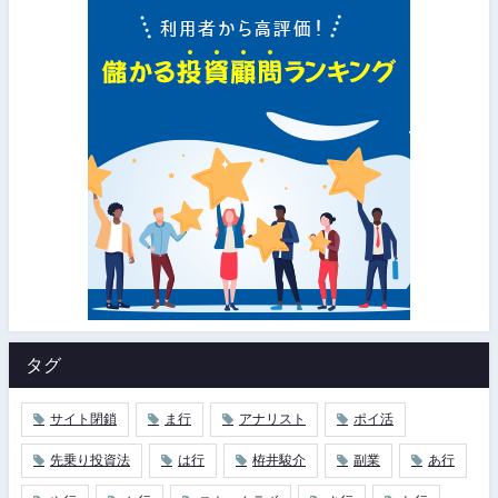
タグ
サイト閉鎖
ま行
アナリスト
ポイ活
先乗り投資法
は行
栫井駿介
副業
あ行