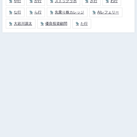
や行
か行
ストックラボ
さ行
わ行
な行
ら行
先乗り株カレッジ
AIレフェリー
大岩川源太
優良投資顧問
た行