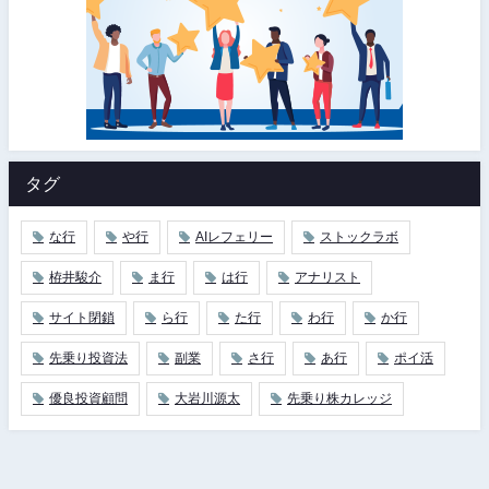
タグ
な行
や行
AIレフェリー
ストックラボ
栫井駿介
ま行
は行
アナリスト
サイト閉鎖
ら行
た行
わ行
か行
先乗り投資法
副業
さ行
あ行
ポイ活
優良投資顧問
大岩川源太
先乗り株カレッジ