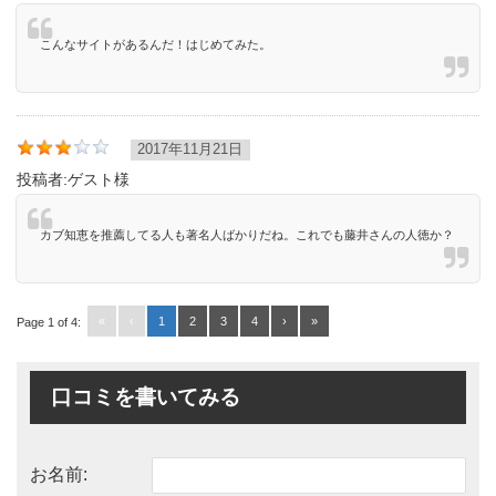
こんなサイトがあるんだ！はじめてみた。
2017年11月21日
投稿者:
ゲスト様
カブ知恵を推薦してる人も著名人ばかりだね。これでも藤井さんの人徳か？
«
‹
1
2
3
4
›
»
Page 1 of 4:
口コミを書いてみる
お名前: