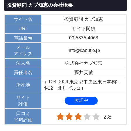
投資顧問 カブ知恵の会社概要
サイト名
投資顧問 カブ知恵
URL
サイト閉鎖
電話番号
03-5835-4063
メール
info@kabutie.jp
アドレス
法人名
株式会社カブ知恵
責任者名
藤井英敏
〒103-0004 東京都中央区東日本橋2-
所在地
4-12 北川ビル２Ｆ
サイト
検証中
評価
口コミ
2.8
平均評価