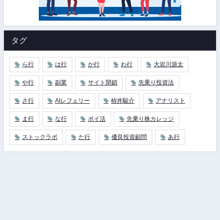
タグ
ら行
は行
か行
わ行
大岩川源太
や行
副業
サイト閉鎖
先乗り投資法
さ行
AIレフェリー
栫井駿介
アナリスト
ま行
な行
ポイ活
先乗り株カレッジ
ストックラボ
た行
優良投資顧問
あ行