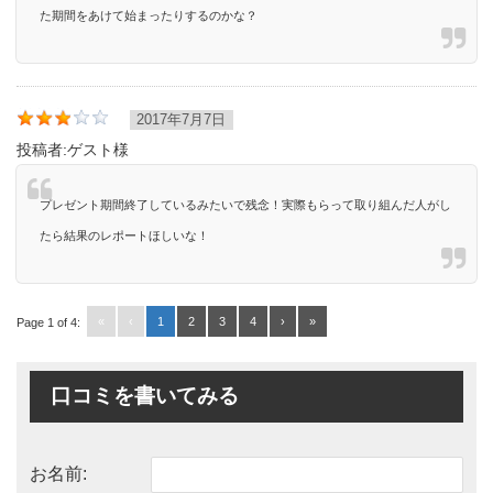
た期間をあけて始まったりするのかな？
2017年7月7日
投稿者:
ゲスト様
プレゼント期間終了しているみたいで残念！実際もらって取り組んだ人がし
たら結果のレポートほしいな！
«
‹
1
2
3
4
›
»
Page 1 of 4:
口コミを書いてみる
お名前: