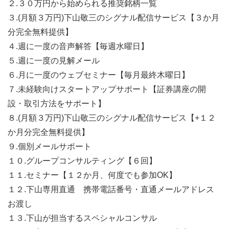
２.３０万円から始められる推奨銘柄一覧
３.(月額３万円)下山敬三のシグナル配信サービス【３か月
分完全無料提供】
４.週に一度の音声解答【毎週水曜日】
５.週に一度の見解メール
６.月に一度のウェブセミナー【毎月最終木曜日】
７.未経験向けスタートアップサポート【証券講座の開
設・取引方法をサポート】
８.(月額３万円)下山敬三のシグナル配信サービス【+１２
か月分完全無料提供】
９.個別メールサポート
１０.グループコンサルティング【６回】
１１.セミナー【１２か月、何度でも参加OK】
１２.下山専用直通 携帯電話番号・直通メールアドレス
お渡し
１３.下山が担当するスペシャルコンサル