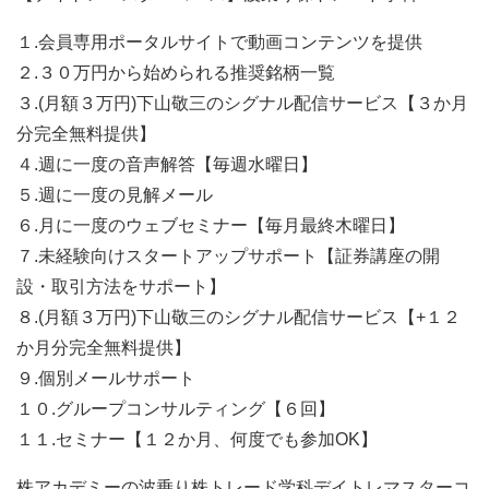
１.会員専用ポータルサイトで動画コンテンツを提供
２.３０万円から始められる推奨銘柄一覧
３.(月額３万円)下山敬三のシグナル配信サービス【３か月
分完全無料提供】
４.週に一度の音声解答【毎週水曜日】
５.週に一度の見解メール
６.月に一度のウェブセミナー【毎月最終木曜日】
７.未経験向けスタートアップサポート【証券講座の開
設・取引方法をサポート】
８.(月額３万円)下山敬三のシグナル配信サービス【+１２
か月分完全無料提供】
９.個別メールサポート
１０.グループコンサルティング【６回】
１１.セミナー【１２か月、何度でも参加OK】
株アカデミーの波乗り株トレード学科デイトレマスターコ