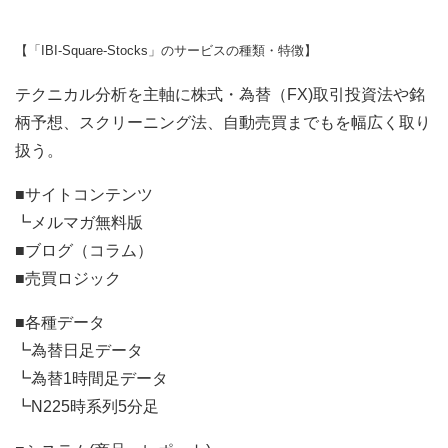
【「IBI-Square-Stocks」のサービスの種類・特徴】
テクニカル分析を主軸に株式・為替（FX)取引投資法や銘
柄予想、スクリーニング法、自動売買までもを幅広く取り
扱う。
■サイトコンテンツ
┗メルマガ無料版
■ブログ（コラム）
■売買ロジック
■各種データ
┗為替日足データ
┗為替1時間足データ
┗N225時系列5分足