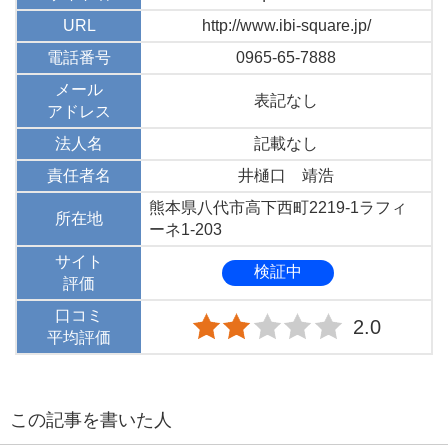
URL
http://www.ibi-square.jp/
電話番号
0965-65-7888
メール
表記なし
アドレス
法人名
記載なし
責任者名
井樋口 靖浩
熊本県八代市高下西町2219-1ラフィ
所在地
ーネ1-203
サイト
検証中
評価
口コミ
2.0
平均評価
この記事を書いた人