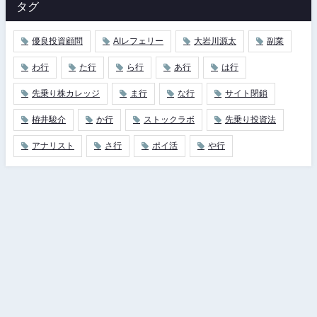
タグ
優良投資顧問
AIレフェリー
大岩川源太
副業
わ行
た行
ら行
あ行
は行
先乗り株カレッジ
ま行
な行
サイト閉鎖
栫井駿介
か行
ストックラボ
先乗り投資法
アナリスト
さ行
ポイ活
や行