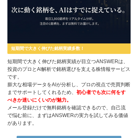
短期間で大きく伸びた銘柄実績多数！
短期間で大きく伸びた銘柄実績が目立つANSWERは、
投資のプロとAI解析で銘柄選びを支える株情報サービス
です。
膨大な相場データをAIが分析し、プロの視点で売買判断
までサポートしてくれるため、
初心者でも次に何をす
べきか迷いにくいのが魅力。
メール登録だけで無料銘柄を確認できるので、自己流
で悩む前に、まずはANSWERの実力を試してみる価値
があります。