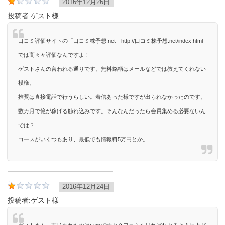
2016年12月26日
投稿者:
ゲスト様
口コミ評価サイトの「口コミ株予想.net」http://口コミ株予想.net/index.html
では高々々評価なんですよ！
ゲストさんの言われる通りです。無料銘柄はメールなどでは教えてくれない
模様。
推奨は直接電話で行うらしい。着信あった様ですが出られなかったのです。
数カ月で億が稼げる触れ込みです。そんなんだったら会員集める必要ないん
では？
コースがいくつもあり、最低でも情報料5万円とか。
2016年12月24日
投稿者:
ゲスト様