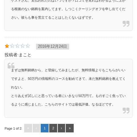
ゲストさん、支払われたのはいつですか？口コミを見ればわかるように上が
る根拠のない銘柄を案内してます。しつこくクーリングオフを申し出てくだ
さい。彼らも事を荒立てることはしたくないはずです。
2016年12月24日
投稿者:
まこと
まずは無料銘柄から、と登録してみましたが、無料情報よりもこちらがいい
ですよと、50万円の情報料のコースを勧めてきて、未だ無料銘柄を教えてく
れない。
とりあえず試しにと思っている者にいきなり50万円て。ものすごく焦ってい
るように感じました。こちらのサイトでは最低評価。なるほどです。
«
‹
1
2
›
»
Page 1 of 2: