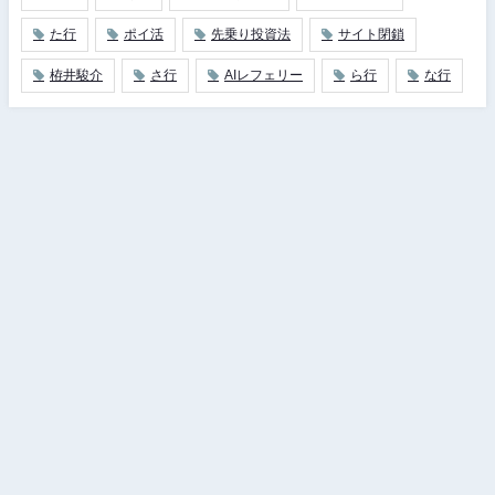
た行
ポイ活
先乗り投資法
サイト閉鎖
栫井駿介
さ行
AIレフェリー
ら行
な行