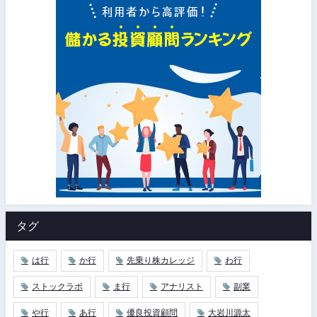
タグ
は行
か行
先乗り株カレッジ
わ行
ストックラボ
ま行
アナリスト
副業
や行
あ行
優良投資顧問
大岩川源太