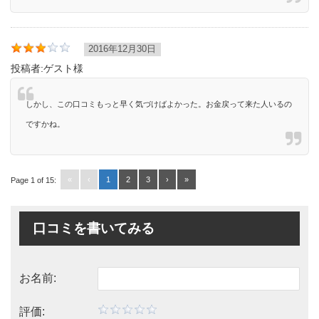
2016年12月30日
投稿者:
ゲスト様
しかし、この口コミもっと早く気づけばよかった。お金戻って来た人いるの
ですかね。
«
‹
1
2
3
›
»
Page 1 of 15:
口コミを書いてみる
お名前:
評価: