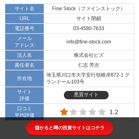
サイト名
Fine Stock（ファインストック）
URL
サイト閉鎖
電話番号
03-4580-7633
メール
info@fine-stock.com
アドレス
法人名
株式会社ビズ
責任者名
仁志 芳次
埼玉県川口市大字安行領根岸872-1 グ
所在地
ランドール103号
サイト
悪質サイト
評価
口コミ
1.2
平均評価
儲かると噂の投資サイトはコチラ