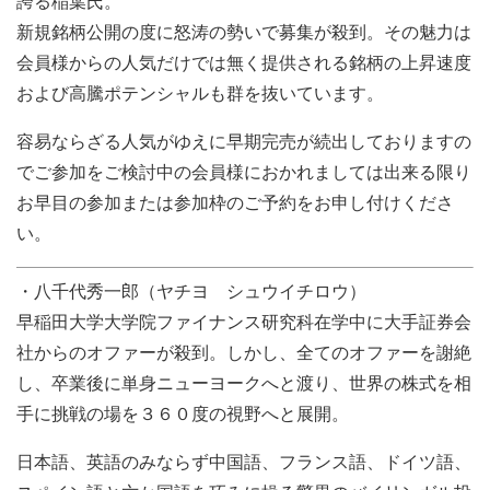
誇る稲葉氏。
新規銘柄公開の度に怒涛の勢いで募集が殺到。その魅力は
会員様からの人気だけでは無く提供される銘柄の上昇速度
および高騰ポテンシャルも群を抜いています。
容易ならざる人気がゆえに早期完売が続出しておりますの
でご参加をご検討中の会員様におかれましては出来る限り
お早目の参加または参加枠のご予約をお申し付けくださ
い。
・八千代秀一郎（ヤチヨ シュウイチロウ）
早稲田大学大学院ファイナンス研究科在学中に大手証券会
社からのオファーが殺到。しかし、全てのオファーを謝絶
し、卒業後に単身ニューヨークへと渡り、世界の株式を相
手に挑戦の場を３６０度の視野へと展開。
日本語、英語のみならず中国語、フランス語、ドイツ語、