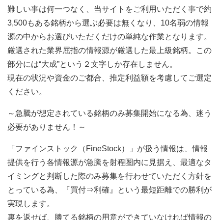
難しい事は何一つなく、当サイトをご利用いただく事で約
3,500もある銘柄から選ぶ必要は無くなり、10名弱の情報
源の中からお選びいただくだけの単純な作業となります。
厳選された業界屈指の情報源が厳選した最上級銘柄。この
部分には“大成”という２文字しか存在しません。
現在の状況や資金のご都合、推定利益額を考慮してご選定
ください。
～急騰が想定されている銘柄のみ募集開始になる為、迷う
必要がありません！～
「ファインストック（FineStock）」が扱う情報は、情報
提供を行う各情報源が急騰を射程圏内に見据え、最適なタ
イミングと判断した際のみ募集を行わせていただく方針を
とっている為、『買付⇒利確』という最短距離での勝利が
実現します。
裏を返せば、勝てる銘柄の用意ができていなければ情報の