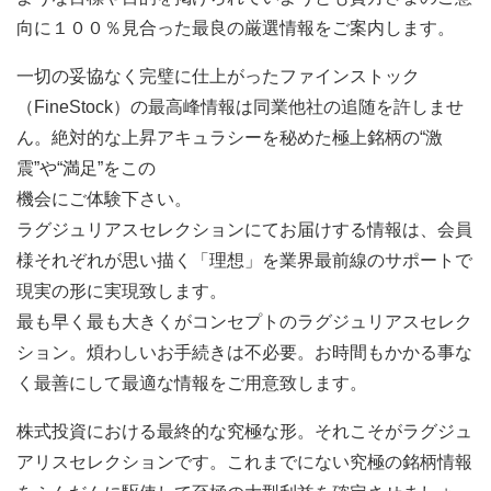
向に１００％見合った最良の厳選情報をご案内します。
一切の妥協なく完璧に仕上がったファインストック
（FineStock）の最高峰情報は同業他社の追随を許しませ
ん。絶対的な上昇アキュラシーを秘めた極上銘柄の“激
震”や“満足”をこの
機会にご体験下さい。
ラグジュリアスセレクションにてお届けする情報は、会員
様それぞれが思い描く「理想」を業界最前線のサポートで
現実の形に実現致します。
最も早く最も大きくがコンセプトのラグジュリアスセレク
ション。煩わしいお手続きは不必要。お時間もかかる事な
く最善にして最適な情報をご用意致します。
株式投資における最終的な究極な形。それこそがラグジュ
アリスセレクションです。これまでにない究極の銘柄情報