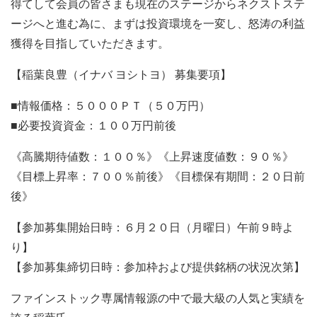
得てして会員の皆さまも現在のステージからネクストステ
ージへと進む為に、まずは投資環境を一変し、怒涛の利益
獲得を目指していただきます。
【稲葉良豊（イナバ ヨシトヨ） 募集要項】
■情報価格：５０００ＰＴ（５０万円）
■必要投資資金：１００万円前後
《高騰期待値数：１００％》《上昇速度値数：９０％》
《目標上昇率：７００％前後》《目標保有期間：２０日前
後》
【参加募集開始日時：６月２０日（月曜日）午前９時よ
り】
【参加募集締切日時：参加枠および提供銘柄の状況次第】
ファインストック専属情報源の中で最大級の人気と実績を