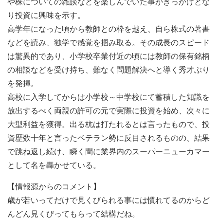
や株についての雑談などを楽しんでいた事がきっかけとな
り投資に興味を示す。
高学年になった頃から教師との枠を越え、自ら株式の著書
などを読み、独学で感覚を掴み取る。その成長のスピード
は驚異的であり、小学校卒業付近の頃には教師の保有銘柄
の相談などを受け持ち、難なく問題解決へと導く秀才ぶり
を発揮。
高校に入学してからは小学校～中学校にて蓄積した知識を
放出するべく両親の許可の元で実際に投資を始め、次々に
大型利益を獲得。出る杭は打たれるとは言ったもので、投
資歴数十年と言ったベテラン勢に反目されるものの、結果
で跳ね返し続け、瞬く間に業界内のスーパーニューカマー
として名を轟かせている。
【情報源からのコメント】
歳が若いってだけで見くびられる事には慣れてるのからど
んどん見くびってもらって結構だね。