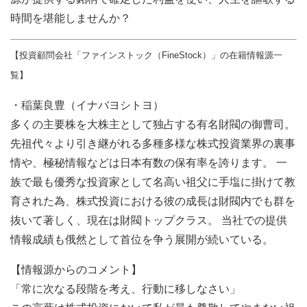
時間を堪能しませんか？
【投資顧問会社「ファインストック（FineStock）」の在籍情報源一
覧】
・稲葉良豊（イナバヨシトヨ）
多くの主要株を大株主として独占する有名財閥の御曹司。
先祖代々より引き継がれる多種多様な株式投資業界の裏事
情や、極秘情報などは日本有数の保有率を誇ります。 一
族で最も優秀な投資家として名高い祖父に手塩に掛けて教
育された為、株式投資における彼の成長は財閥内でも群を
抜いて著しく、現在は財閥トップクラス。 当社での提供
情報成績も俄然として首位を争う展開が続いている。
【情報源からのコメント】
「常に次なる段階を考え、行動に移しなさい」