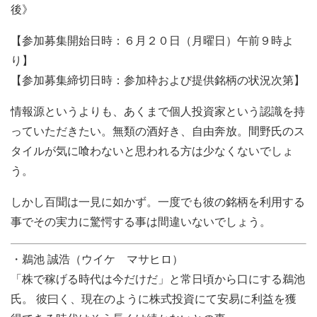
後》
【参加募集開始日時：６月２０日（月曜日）午前９時よ
り】
【参加募集締切日時：参加枠および提供銘柄の状況次第】
情報源というよりも、あくまで個人投資家という認識を持
っていただきたい。無類の酒好き、自由奔放。間野氏のス
タイルが気に喰わないと思われる方は少なくないでしょ
う。
しかし百聞は一見に如かず。一度でも彼の銘柄を利用する
事でその実力に驚愕する事は間違いないでしょう。
・鵜池 誠浩（ウイケ マサヒロ）
「株で稼げる時代は今だけだ」と常日頃から口にする鵜池
氏。 彼曰く、現在のように株式投資にて安易に利益を獲