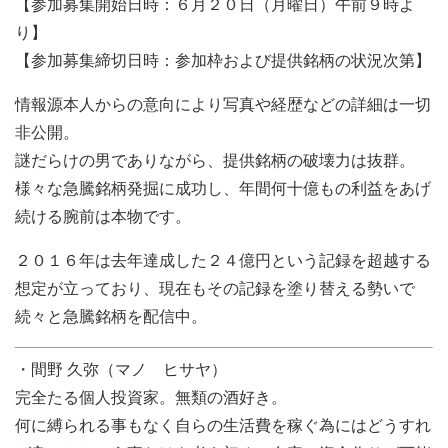
【参加募集開始日時：６月２０日（月曜日）午前９時よ
り】
【参加募集締切日時：参加枠および提供銘柄の状況次第】
情報源本人からの意向により写真や経歴などの詳細は一切
非公開。
謎だらけの男でありながら、提供銘柄の破壊力は抜群。
様々な急騰銘柄発掘に成功し、年間何十億もの利益をあげ
続ける腕前は本物です。
２０１６年は去年達成した２４億円という記録を超越する
想定が立っており、現在もその記録を塗り替える勢いで
続々と急騰銘柄を配信中。
・間野 久弥（マノ ヒサヤ）
完全たる個人投資家。無類の酒好き。
何に縛られる事もなく自らの生活費を稼ぐ為にはどうすれ