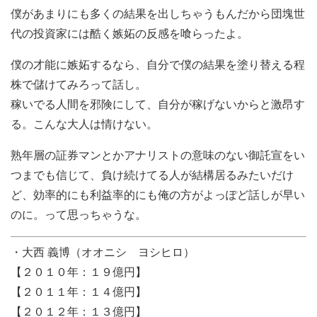
僕があまりにも多くの結果を出しちゃうもんだから団塊世
代の投資家には酷く嫉妬の反感を喰らったよ。
僕の才能に嫉妬するなら、自分で僕の結果を塗り替える程
株で儲けてみろって話し。
稼いでる人間を邪険にして、自分が稼げないからと激昂す
る。こんな大人は情けない。
熟年層の証券マンとかアナリストの意味のない御託宣をい
つまでも信じて、負け続けてる人が結構居るみたいだけ
ど、効率的にも利益率的にも俺の方がよっぽど話しが早い
のに。って思っちゃうな。
・大西 義博（オオニシ ヨシヒロ）
【２０１０年：１９億円】
【２０１１年：１４億円】
【２０１２年：１３億円】