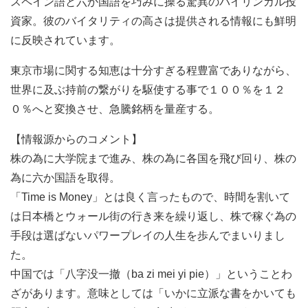
スペイン語と六か国語を巧みに操る驚異のバイリンガル投
資家。彼のバイタリティの高さは提供される情報にも鮮明
に反映されています。
東京市場に関する知恵は十分すぎる程豊富でありながら、
世界に及ぶ持前の繋がりを駆使する事で１００％を１２
０％へと変換させ、急騰銘柄を量産する。
【情報源からのコメント】
株の為に大学院まで進み、株の為に各国を飛び回り、株の
為に六か国語を取得。
「Time is Money」とは良く言ったもので、時間を割いて
は日本橋とウォール街の行き来を繰り返し、株で稼ぐ為の
手段は選ばないパワープレイの人生を歩んでまいりまし
た。
中国では「八字没一撤（ba zi mei yi pie）」ということわ
ざがあります。意味としては「いかに立派な書をかいても