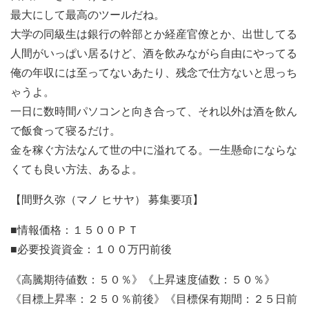
最大にして最高のツールだね。
大学の同級生は銀行の幹部とか経産官僚とか、出世してる
人間がいっぱい居るけど、酒を飲みながら自由にやってる
俺の年収には至ってないあたり、残念で仕方ないと思っち
ゃうよ。
一日に数時間パソコンと向き合って、それ以外は酒を飲ん
で飯食って寝るだけ。
金を稼ぐ方法なんて世の中に溢れてる。一生懸命にならな
くても良い方法、あるよ。
【間野久弥（マノ ヒサヤ） 募集要項】
■情報価格：１５００ＰＴ
■必要投資資金：１００万円前後
《高騰期待値数：５０％》《上昇速度値数：５０％》
《目標上昇率：２５０％前後》《目標保有期間：２５日前