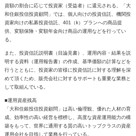
資額の割合に応じて投資家（受益者）に還元される。「大
和住銀投信投資顧問」では、個人向けの投資信託、機関投
資家向けの私募投資信託、401（k）プランへの商品提
供、変額保険・変額年金向け商品の運用などを行ってい
る。
また、投資信託説明書（目論見書）、運用内容・結果を説
明する資料（運用報告書）の作成、基準価額の計算などを
行うとともに、投資家の皆様に投資信託に対する理解を深
めて頂くため、販売会社に対するサポートも重要な業務と
して取組んでいる。
■運用資産残高
「大和住銀投信投資顧問」は高い倫理観、優れた人材の育
成、効率性の高い経営を標榜し、高度な資産運用能力の構
築をもって、世界に通用する質の高いトップクラスの資産
運用会社を目指して業務を行っている。