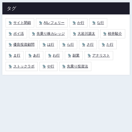
タグ
サイト閉鎖
AIレフェリー
か行
な行
ポイ活
先乗り株カレッジ
大岩川源太
栫井駿介
優良投資顧問
は行
ら行
さ行
た行
ま行
あ行
わ行
副業
アナリスト
ストックラボ
や行
先乗り投資法