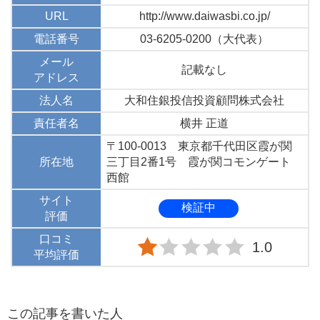
URL
http://www.daiwasbi.co.jp/
電話番号
03-6205-0200（大代表）
メール
記載なし
アドレス
法人名
大和住銀投信投資顧問株式会社
責任者名
横井 正道
〒100-0013 東京都千代田区霞が関
所在地
三丁目2番1号 霞が関コモンゲート
西館
サイト
検証中
評価
口コミ
1.0
平均評価
この記事を書いた人