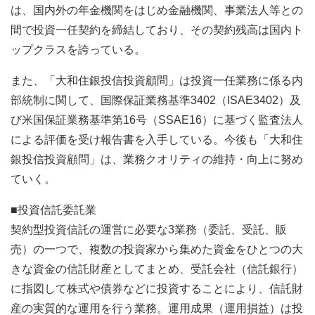
は、国内外の年金機関をはじめ金融機関、事業法人等との
間で投資一任契約を締結しており、その契約残高は国内ト
ップクラスを誇っている。
また、「大和住銀投信投資顧問」は投資一任業務に係る内
部統制に関して、国際保証業務基準3402（ISAE3402）及
び米国保証業務基準第16号（SSAE16）に基づく監査法人
による評価を受け報告書を入手している。今後も「大和住
銀投信投資顧問」は、業務クオリティの維持・向上に努め
ていく。
■投資信託委託業
契約型投資信託の運営に必要な3業務（委託、受託、販
売）の一つで、複数の投資家から集めた資金をひとつの大
きな資金の信託財産としてまとめ、受託会社（信託銀行）
に指図して株式や債券などに投資することにより、信託財
産の実質的な運用を行う業務。運用成果（運用損益）は投