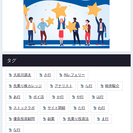
タグ
大岩川源太
さ行
AIレフェリー
先乗り株カレッジ
アナリスト
ら行
栫井駿介
あ行
ポイ活
か行
や行
は行
ストックラボ
サイト閉鎖
た行
わ行
優良投資顧問
副業
先乗り投資法
ま行
な行