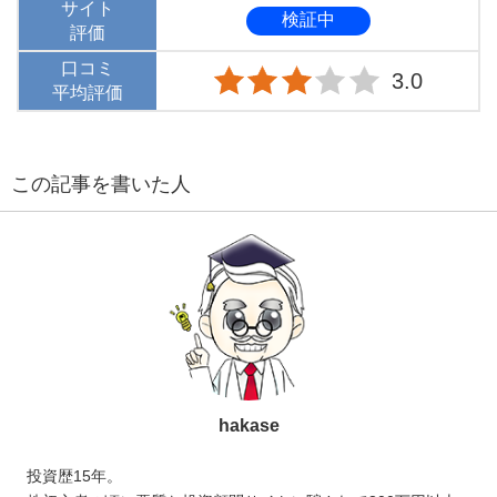
サイト
検証中
評価
口コミ
3.0
平均評価
この記事を書いた人
hakase
投資歴15年。