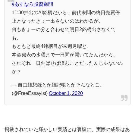
#あすなろ投資顧問
11:30抽出のAI銘柄だから、前代未聞の終日売買停
止となったきょー出さないのはわかるが、
何もきょーの分と合わせて明日2銘柄出さなくて
も、
もともと最終4銘柄目が来週月曜と、
本命発表の水曜まで一日間が開いてたんだから、
それぞれ一日伸ばせば済むことだったんじゃないの
か？
— 自由雑想録とか雑記帳とかそんなとこ。
(@FreeEssayist)
October 1, 2020
掲載されていた輝かしい実績とは裏腹に、実際の成果はあ