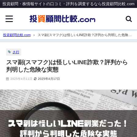
投資顧問・株情報サイトの口コミ・評判を調査するなら投資顧問比較.com
投資顧問比較.com
スマ副(スマフク)は怪しいLINE詐欺？評判から判明した危険な
実態
さ行
スマ副(スマフク)は怪しいLINE詐欺？評判から
判明した危険な実態
2025年4月11日
2025年4月17日