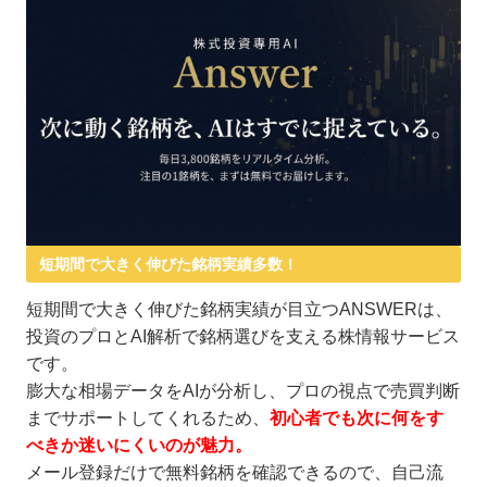
短期間で大きく伸びた銘柄実績多数！
短期間で大きく伸びた銘柄実績が目立つANSWERは、
投資のプロとAI解析で銘柄選びを支える株情報サービス
です。
膨大な相場データをAIが分析し、プロの視点で売買判断
までサポートしてくれるため、
初心者でも次に何をす
べきか迷いにくいのが魅力。
メール登録だけで無料銘柄を確認できるので、自己流