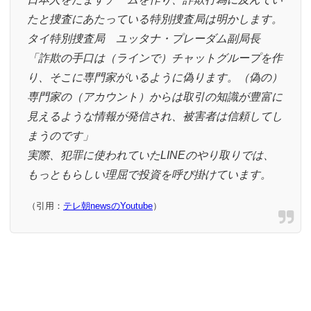
たと捜査にあたっている特別捜査局は明かします。
タイ特別捜査局 ユッタナ・プレーダム副局長
「詐欺の手口は（ラインで）チャットグループを作
り、そこに専門家がいるように偽ります。（偽の）
専門家の（アカウント）からは取引の知識が豊富に
見えるような情報が発信され、被害者は信頼してし
まうのです」
実際、犯罪に使われていたLINEのやり取りでは、
もっともらしい理屈で投資を呼び掛けています。
（引用：
テレ朝newsのYoutube
）