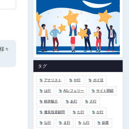
様々
タグ
アナリスト
や行
ポイ活
は行
AIレフェリー
サイト閉鎖
栫井駿介
あ行
さ行
優良投資顧問
た行
か行
な行
ま行
ら行
副業