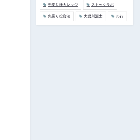
先乗り株カレッジ
ストックラボ
先乗り投資法
大岩川源太
わ行