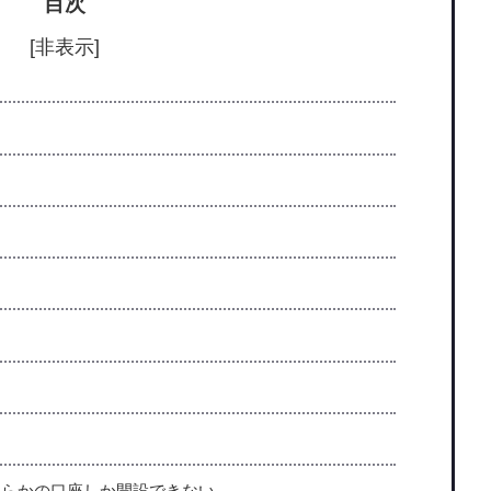
目次
[非表示]
ちらかの口座しか開設できない