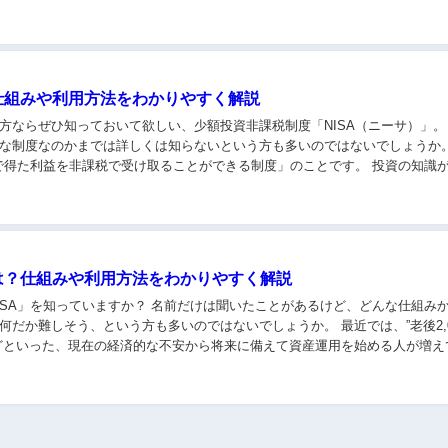
？仕組みや利用方法をわかりやすく解説
方ならぜひ知っておいて欲しい、少額投資非課税制度「NISA（ニーサ）」。
制度なのかまでは詳しくは知らないという方も多いのではないでしょうか。 簡単に言
た利益を非課税で受け取ることができる制度」のことです。 投資の知識があまりない
とは？仕組みや利用方法をわかりやすく解説
ISA」を知っていますか？ 名前だけは聞いたことがあるけど、どんな仕組み
しそう、という方も多いのではないでしょうか。 最近では、”老後2,000万円問
どといった、現在の経済的な不安から将来に備えて資産運用を始める人が増え