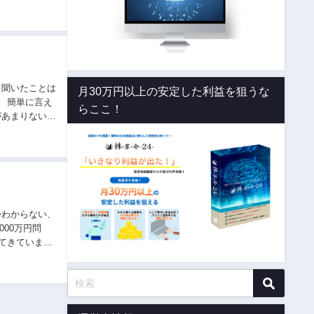
 聞いたことは
月30万円以上の安定した利益を狙うな
え
らここ！
かわからない、
てきています