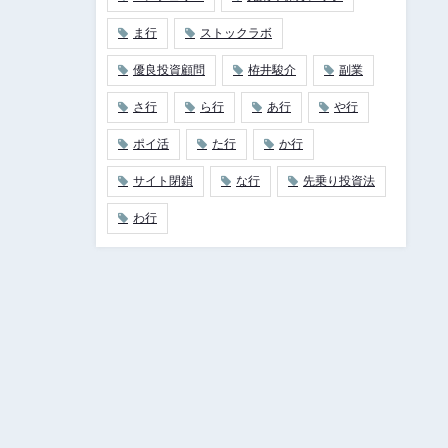
ま行
ストックラボ
優良投資顧問
栫井駿介
副業
さ行
ら行
あ行
や行
ポイ活
た行
か行
サイト閉鎖
な行
先乗り投資法
わ行