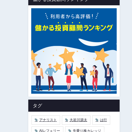
タグ
アナリスト
大岩川源太
は行
AIレフェリー
先乗り株カレッジ