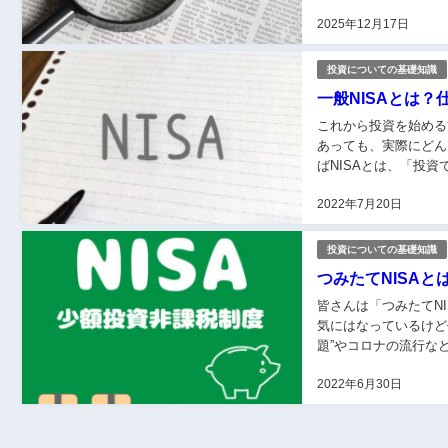
2025年12月17日
投資についての基礎知識
一般NISAとは
これから投資を始める
あっても、実際にどんな
ばNISAとは、「投資で得
人...
2022年7月20日
投資についての基礎知識
つみたてNISA
皆さんは「つみたてN
気にはなっているけど何だか難
題”やコロナの流行な
が...
2022年6月30日