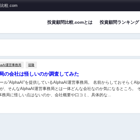
較.com
投資顧問比較.comとは
投資顧問ランキング
phaAI運営事務局
堤隆
営事務局の会社は怪しいのか調査してみた
AI”を提供しているAlphaAI運営事務局。 名前からしておそらくAlphaAIに特化し
が、そんなAlphaAI運営事務局とは一体どんな会社なのか気になるところ。 
運営事務局に怪しい点はないのか、会社概要や口コミ、具体的な...