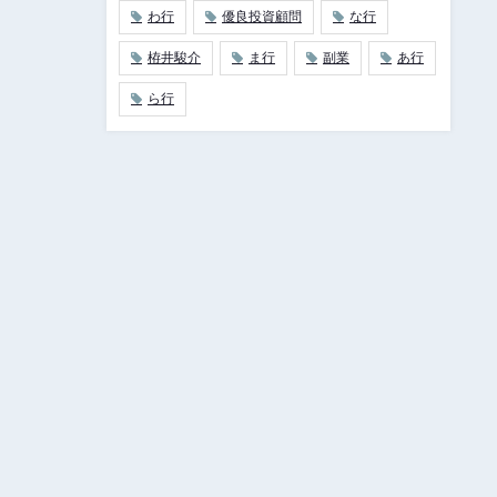
わ行
優良投資顧問
な行
栫井駿介
ま行
副業
あ行
ら行