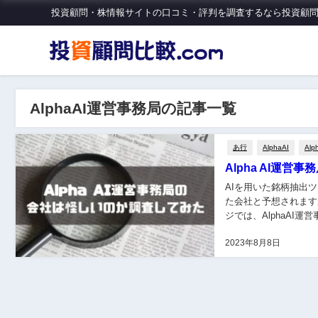
投資顧問・株情報サイトの口コミ・評判を調査するなら投資顧問比
AlphaAI運営事務局の記事一覧
あ行
AlphaAI
Al
Alpha AI運
AIを用いた銘柄抽出ツール”Alpha
た会社と予想されます
ジでは、AlphaAI
2023年8月8日