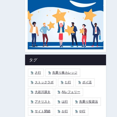
タグ
さ行
先乗り株カレッジ
ストックラボ
た行
ポイ活
大岩川源太
AIレフェリー
アナリスト
は行
先乗り投資法
サイト閉鎖
か行
や行