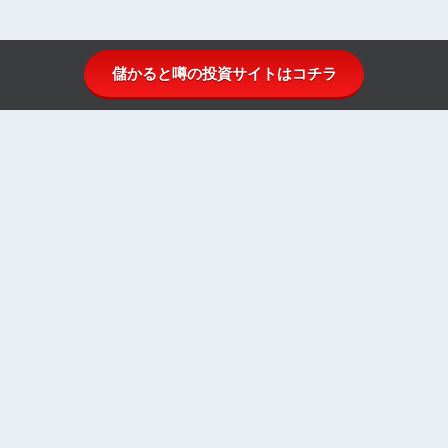
儲かると噂の投資サイトはコチラ
投資顧問比較.comとは
投資顧問ランキング
投資顧問一覧
投資顧問初心者ガイド
株式投資のはじめ方
お問い合わせ
運営者情報
プライバシーポリシー