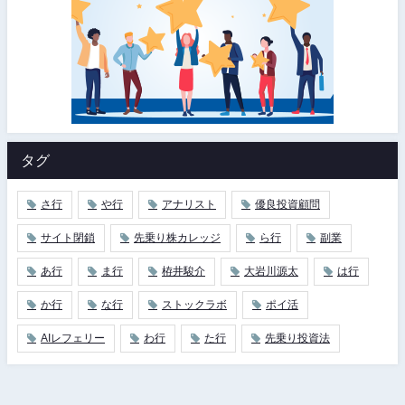
タグ
さ行
や行
アナリスト
優良投資顧問
サイト閉鎖
先乗り株カレッジ
ら行
副業
あ行
ま行
栫井駿介
大岩川源太
は行
か行
な行
ストックラボ
ポイ活
AIレフェリー
わ行
た行
先乗り投資法