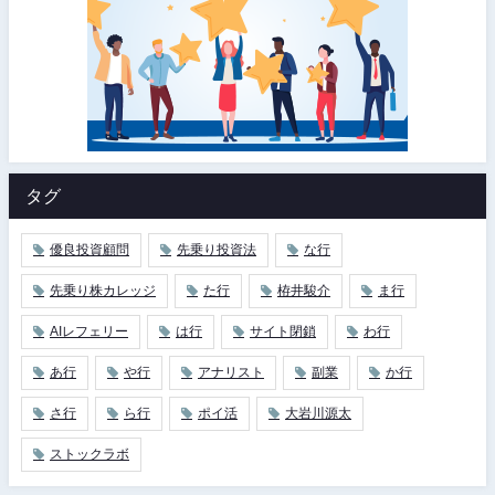
タグ
優良投資顧問
先乗り投資法
な行
先乗り株カレッジ
た行
栫井駿介
ま行
AIレフェリー
は行
サイト閉鎖
わ行
あ行
や行
アナリスト
副業
か行
さ行
ら行
ポイ活
大岩川源太
ストックラボ