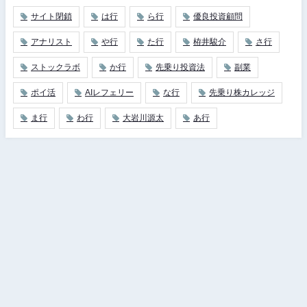
サイト閉鎖
は行
ら行
優良投資顧問
アナリスト
や行
た行
栫井駿介
さ行
ストックラボ
か行
先乗り投資法
副業
ポイ活
AIレフェリー
な行
先乗り株カレッジ
ま行
わ行
大岩川源太
あ行