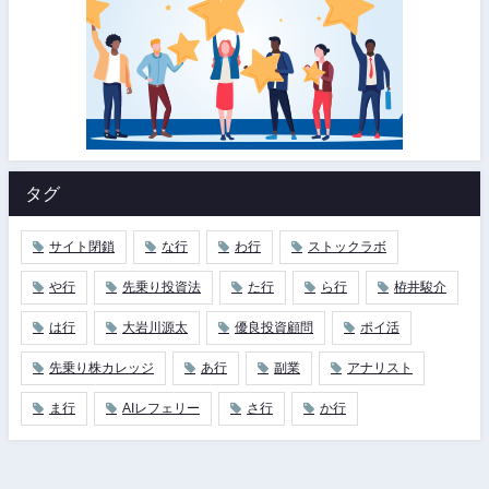
タグ
サイト閉鎖
な行
わ行
ストックラボ
や行
先乗り投資法
た行
ら行
栫井駿介
は行
大岩川源太
優良投資顧問
ポイ活
先乗り株カレッジ
あ行
副業
アナリスト
ま行
AIレフェリー
さ行
か行