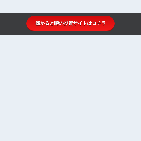
儲かると噂の投資サイトはコチラ
投資顧問比較.comとは
投資顧問ランキング
投資顧問一覧
投資顧問初心者ガイド
株式投資のはじめ方
お問い合わせ
運営者情報
プライバシーポリシー