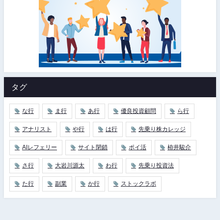
タグ
な行
ま行
あ行
優良投資顧問
ら行
アナリスト
や行
は行
先乗り株カレッジ
AIレフェリー
サイト閉鎖
ポイ活
栫井駿介
さ行
大岩川源太
わ行
先乗り投資法
た行
副業
か行
ストックラボ